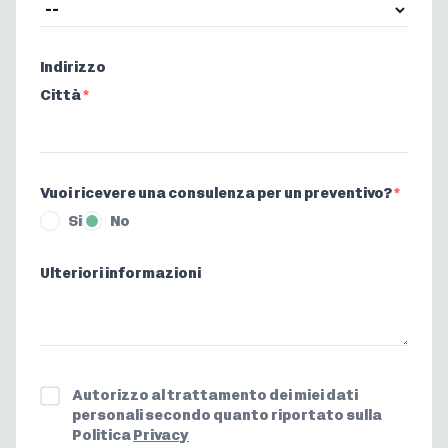
Indirizzo
Città
*
Vuoi ricevere una consulenza per un preventivo?
*
Si
No
Ulteriori informazioni
Privacy
*
Autorizzo al trattamento dei miei dati
personali secondo quanto riportato sulla
Politica
Privacy