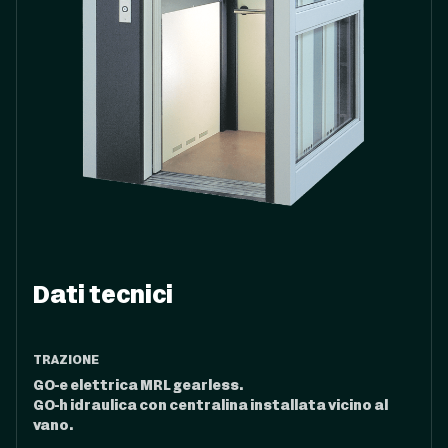
Dati tecnici
TRAZIONE
GO-e elettrica MRL gearless.
GO-h idraulica con centralina installata vicino al
vano.