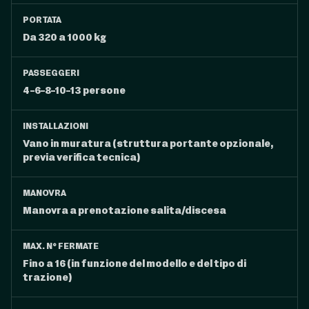
PORTATA
Da 320 a 1000 kg
PASSEGGERI
4-6-8-10-13 persone
INSTALLAZIONI
Vano in muratura (struttura portante opzionale,
previa verifica tecnica)
MANOVRA
Manovra a prenotazione salita/discesa
MAX. N° FERMATE
Fino a 16 (in funzione del modello e del tipo di
trazione)