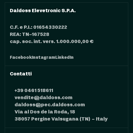
Daldoss Elevetronic S.P.A.
C.F. e P.I.: 01654330222
REA: TN–167528
cap. soc. int. vers. 1.000.000,00 €
Facebook
Instagram
LinkedIn
Contatti
+39 0461 518611
vendite@daldoss.com
daldoss@pec.daldoss.com
Via al Dos de la Roda, 18
38057 Pergine Valsugana (TN) – Italy