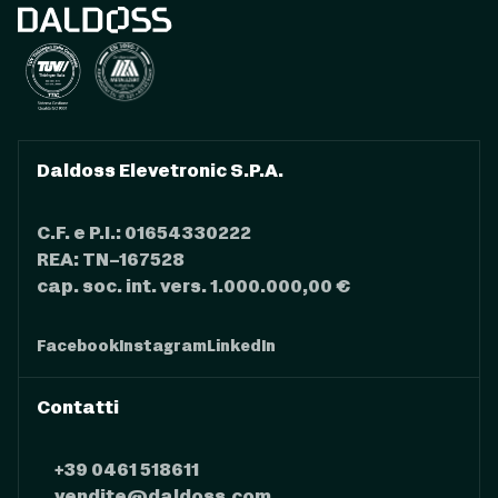
Daldoss Elevetronic S.P.A.
C.F. e P.I.: 01654330222
REA: TN–167528
cap. soc. int. vers. 1.000.000,00 €
Facebook
Instagram
LinkedIn
Contatti
+39 0461 518611