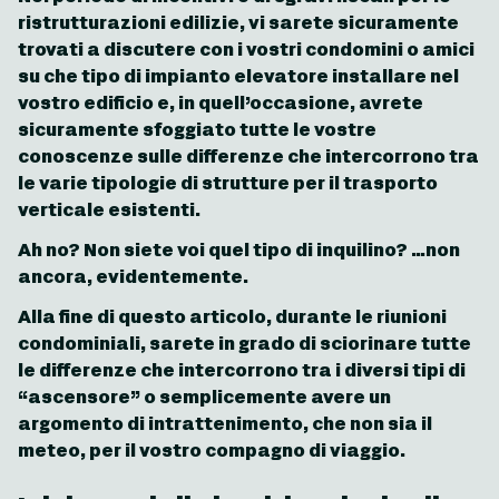
ristrutturazioni edilizie, vi sarete sicuramente
trovati a discutere con i vostri condomini o amici
su che tipo di
impianto elevatore
installare nel
vostro edificio e, in quell’occasione, avrete
sicuramente sfoggiato tutte le vostre
conoscenze sulle differenze che intercorrono tra
le varie tipologie di strutture per il
trasporto
verticale
esistenti.
Ah no? Non siete voi quel tipo di inquilino? …non
ancora, evidentemente.
Alla fine di questo articolo, durante le riunioni
condominiali, sarete in grado di sciorinare tutte
le differenze che intercorrono tra i diversi tipi di
“ascensore” o semplicemente avere un
argomento di intrattenimento, che non sia il
meteo, per il vostro compagno di viaggio.